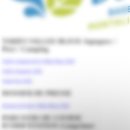
TARIFS VALLEE BLEUE Aquaparc /
Port / Camping
Tarifs Camping de la Vallée bleue 2026
Tarifs Aquaparc 2026
Tarifs Port 2026
DOSSIER DE PRESSE
Dossier de Presse Vallée Bleue 2026
PARCOURS DE COURSE
D'ORIENTATION A imprimer