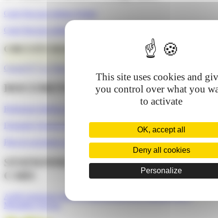
Carte Parcours ludique Enfant
Carte Parcours adulte Bleu et Rouge
CIRCUITS BASE VTT FFCT
Circuit N°7 Le Tour de la Vallée Bleue
This site uses cookies and gi
DOCUMENTS RELATIFS AU PORT
you control over what you w
to activate
Règlement Intérieur du port
Demande d'anneau de Port
OK, accept all
Plan de navigation au port et sur le plan d'eau Vallée Bleue
Deny all cookies
STATIONNEMENT DES CAMPING-
Personalize
CARS
Arrêté municipal relatif au stationnement des Camping-cars à
Montalieu-Vercieu