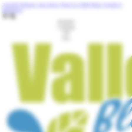
Cookies management panel
Activités
Préparer votre séjour
Venir à la Vallée Bleue
Agenda
A
télécharger
Aquaparc
Camping
Gîte
Port