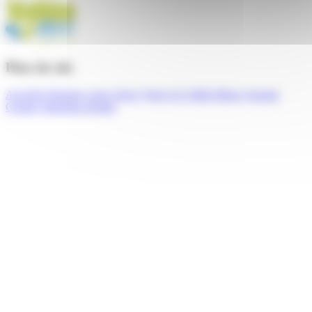
Plan du site
Activités
Préparer votre séjour
Venir à la Vallée Bleue
Agenda
Contact
Mentions légales