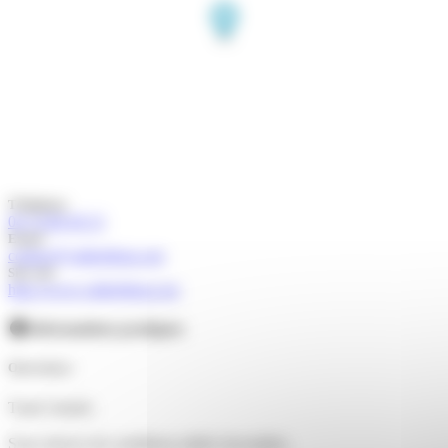
Téléphone
04 74 88 49 23
Email
contact@valleebleue.org
Site web
http://www.valleebleue.org
Informations pratiques
Ouvertures
Toute l'année.
Sous réserve de conditions météo favorables.