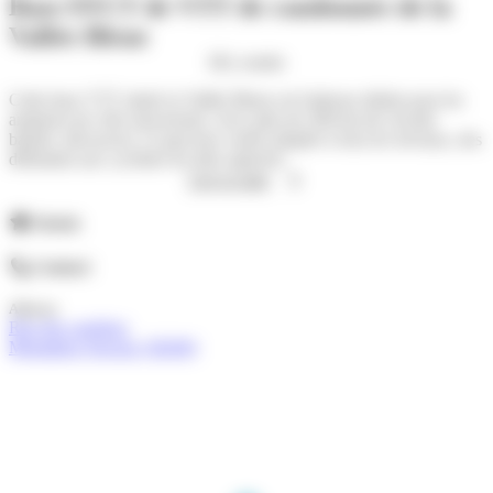
Base FFCT de VTT de randonnée de la
Vallée Bleue
M'y rendre
Cette base VTT située la Vallée Bleue est l'adresse idéale pour les
amateurs de vélo tout-terrain. Avec plus de 200 km de circuits
balisés, découvrez 12 parcours variés adaptés à tous les niveaux, des
débutants aux cyclistes les plus aguerris.
Lire la suite
Atouts
Contact
Adresse
Rue des carrières
Montalieu-Vercieu (38390)