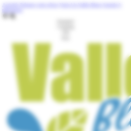
Cookies management panel
Activités
Préparer votre séjour
Venir à la Vallée Bleue
Agenda
A
télécharger
Aquaparc
Camping
Gîte
Port