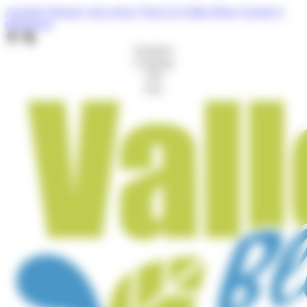
Cookies management panel
Activités
Préparer votre séjour
Venir à la Vallée Bleue
Agenda
A
télécharger
Aquaparc
Camping
Gîte
Port