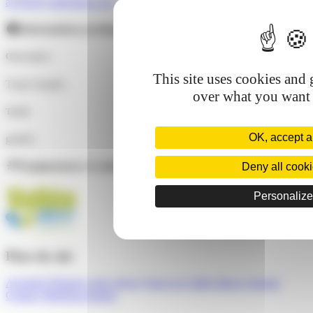
accueil@valleebleue.org
Informations pratiques
Ouvertures
This site uses cookies and 
Toute l'année.
over what you want 
Tarifs
OK, accept al
gratuit
Équipements et conforts
Deny all cook
Personalize
Plan du site
Activités
Préparer votre séjour
Venir à la Vallée Bleue
Agenda
Contact
Mentions légales