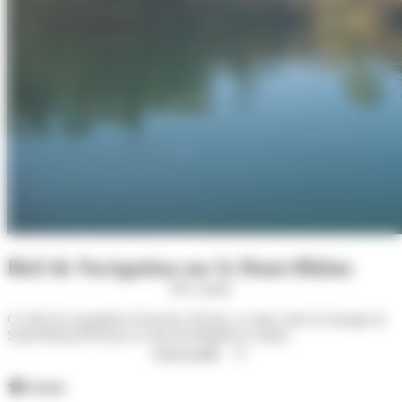
Bief de Navigation sur le Haut-Rhône
M'y rendre
Ce bief de navigation d'environ 30 kms, se situe entre le barrage de
Sault Brénaz/Porcieu et celui de Brégnier-Cordon.
Lire la suite
Atouts