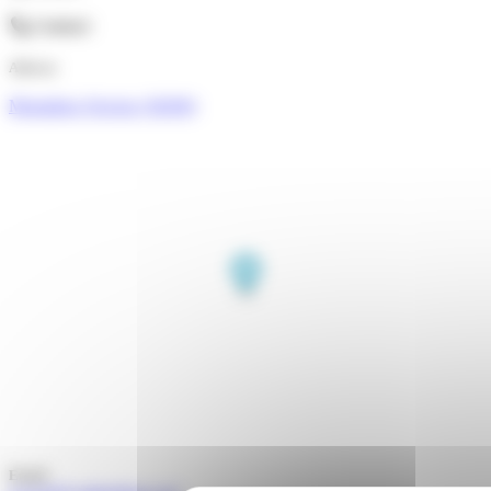
Contact
Adresse
Montalieu-Vercieu (38390)
Email