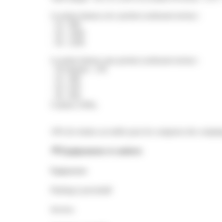
Location bateau avec permis (carburant inclus) :
- 1h : 90€
- 2h : 160€
- 3h : 220€
Location bateau sans permis (carburant inclus) :
- 30 minutes : 25€
- 1h : 40€
- 2h : 65€
- 3h : 85€
Caution 250€).
10% de remise accordée pour les campeurs des campings
Équipements et conforts
Équipements
Parking à proximité
Services