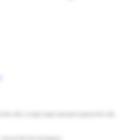
/
 9h à 20h. Le lundi, mardi, mercredi et jeudi de 9h à 19h.
 Tour de l'île (30 à 40 minutes)