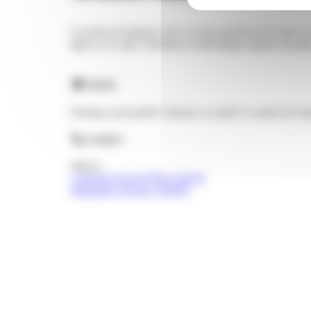
Location de bateaux avec ou sans permis (4 à 6 pers.) e
ligne et en salle. Entretien et mécanique marine sur pla
Atouts
Parking à proximité
Animaux acceptés
Location de bat
Contact
Adresse
3 impasse du port Rive gauche
Montalieu-Vercieu (38390)