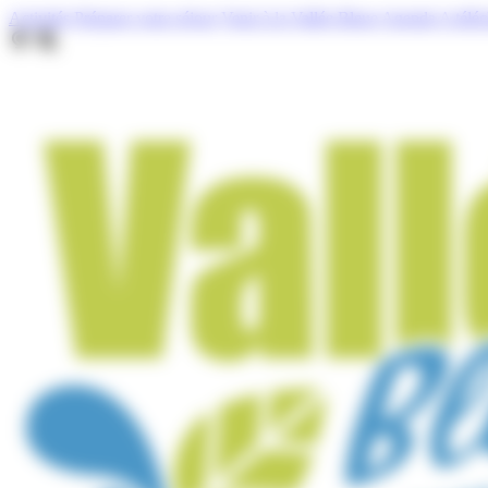
Cookies management panel
Activités
Préparer votre séjour
Venir à la Vallée Bleue
Agenda
A télé