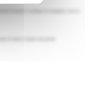
uvial et hauturier. Coaching à la navigation, cours en
tion de bateau à moteur sans permis