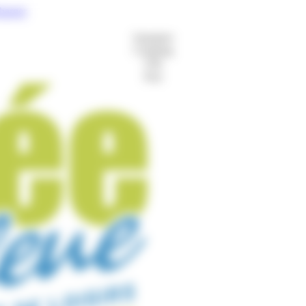
charger
Aquaparc
Camping
Gîte
Port