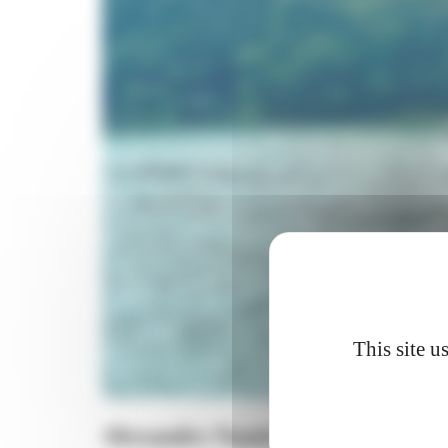
This site u
Alexandre Nautic - locations de b