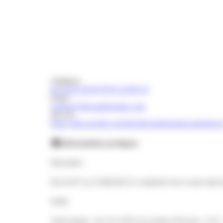
Téléphone
06 42 82 46 60
09 65 20 80 19
Email
contact@alexandrenautic.com
Site web
https://sites.google.com/site/alexandrenauticcampingcar
Informations pratiques
Ouvertures
Du 01/07 au 31/08/2025 le vendredi et les week-ends de
Tarifs
Tarif unique : de 25 à 220 € (Location d'Oxoon : 25 € -