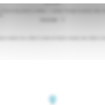
M'y rendre
t Oxoon sans permis (2 adultes + 1 enfant). Passage de permis côtier, fl
ce.
Lire la suite
eau à moteur avec cabine
Location de bateau à moteur sans cabine
Loca