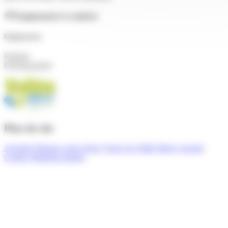
Équipements et conforts
Équipements
Parking
Parking gratuit
Plan du site
Activités
Préparer votre séjour
Venir à la Vallée Bleue
Agenda
Contact
Mentions légales