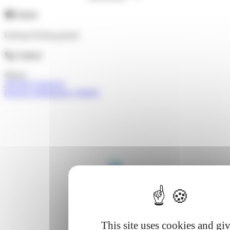
Atouts
Parking
Parking gratuit
Contact
Adresse
549 Rue Genevray
Porcieu-Amblagnieu (38390)
This site uses cookies and gi