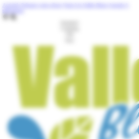
Cookies management panel
Activités
Préparer votre séjour
Venir à la Vallée Bleue
Agenda
A
télécharger
Aquaparc
Camping
Gîte
Port