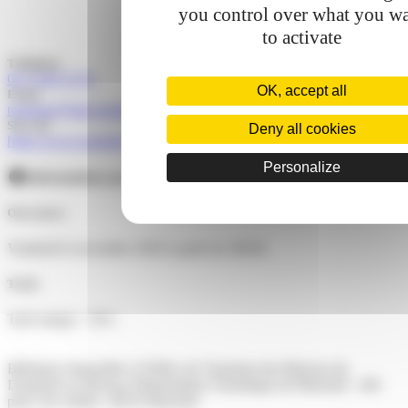
you control over what you w
to activate
Téléphone
04 74 80 19 59
OK, accept all
Email
tourisme@balconsdudauphine.fr
Site web
Deny all cookies
https://www.animloisirs.fr/
Personalize
Informations pratiques
Ouvertures
Vendredi 6 novembre 2026 à partir de 20h30.
Tarifs
Tarif unique : 39 €.
Billetterie disponible à l'Office de Tourisme des Balcons du
Dauphiné au Bureau d'Information Touristique de Morestel : 100
place des Halles, 38510 Morestel.