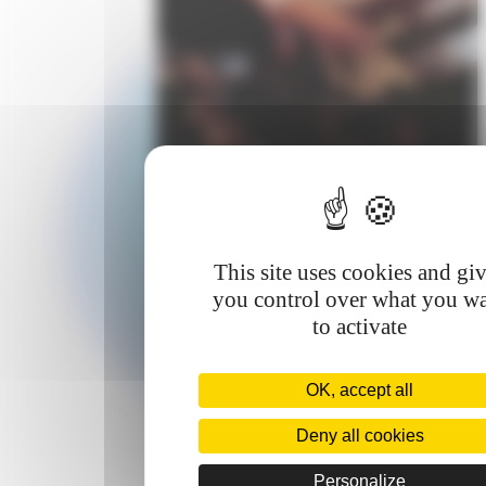
This site uses cookies and gi
you control over what you w
to activate
OK, accept all
Deny all cookies
Personalize