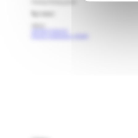
Parking
Parking gratuit
Contact
Adresse
549 Rue Genevray
Porcieu-Amblagnieu (38390)