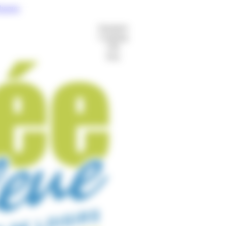
charger
Aquaparc
Camping
Gîte
Port