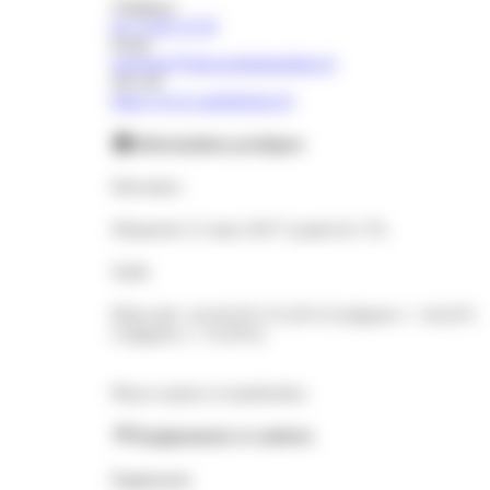
Téléphone
04 74 80 19 59
Email
tourisme@balconsdudauphine.fr
Site web
https://www.animloisirs.fr/
Informations pratiques
Ouvertures
Dimanche 21 mars 2027 à partir de 17h.
Tarifs
Plein tarif : de 64,20 à 55,20 € (Catégorie 1 : 64,20 €
Catégorie 2 : 55,20 €).
Places assises et numérotées.
Équipements et conforts
Équipements