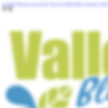
Cookies management panel
Activités
Préparer votre séjour
Venir à la Vallée Bleue
Agenda
A télé