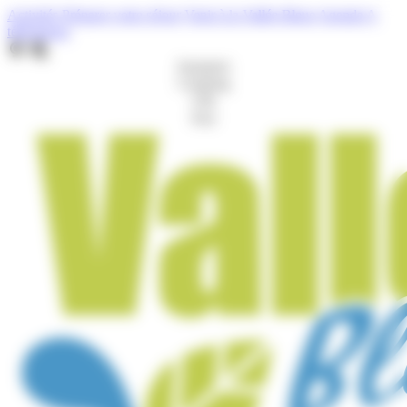
Cookies management panel
Activités
Préparer votre séjour
Venir à la Vallée Bleue
Agenda
A
télécharger
Aquaparc
Camping
Gîte
Port