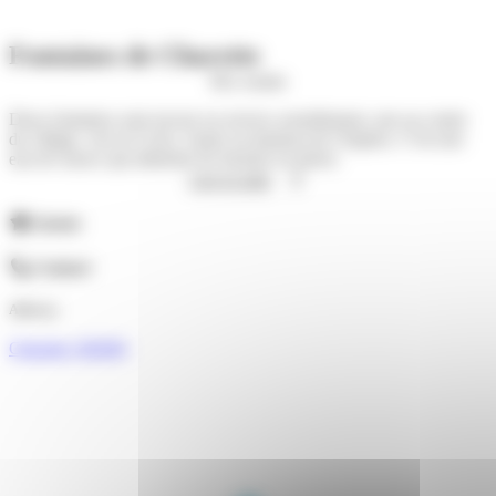
Fontaines de Charette
M'y rendre
Deux fontaines sont encore en service actuellement, une au centre
du village, vers la Croix, l'autre au hameau de Chapieu. C'est une
eau de source qui alimente les bassins en pierre.
Lire la suite
Atouts
Contact
Adresse
Charette (38390)