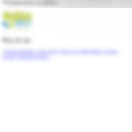
Équipements et conforts
Plan du site
Activités
Préparer votre séjour
Venir à la Vallée Bleue
Agenda
Contact
Mentions légales