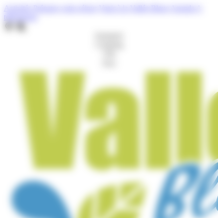
Cookies management panel
Activités
Préparer votre séjour
Venir à la Vallée Bleue
Agenda
A
télécharger
Aquaparc
Camping
Gîte
Port