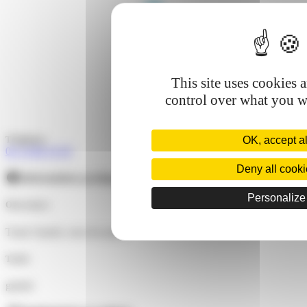
This site uses cookies 
control over what you wa
Téléphone
OK, accept al
04 74 80 19 59
Deny all cook
Informations pratiques
Personalize
Ouvertures
Toute l'année, tous les jours.
Tarifs
gratuit