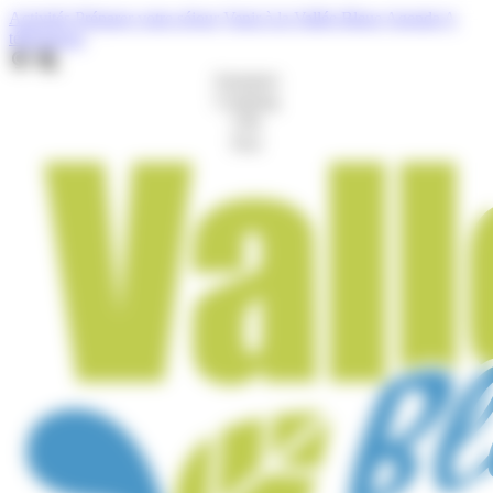
Cookies management panel
Activités
Préparer votre séjour
Venir à la Vallée Bleue
Agenda
A
télécharger
Aquaparc
Camping
Gîte
Port