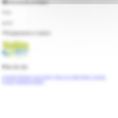
Informations pratiques
Tarifs
gratuit
Équipements et conforts
Plan du site
Activités
Préparer votre séjour
Venir à la Vallée Bleue
Agenda
Contact
Mentions légales