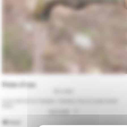
Point d'eau
M'y rendre
Accès situé près de l'aquaparc. Attention, l'eau est coupée durant
l'hiver.
Lire la suite
Atouts