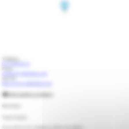
Téléphone
04 74 88 49 23
Email
contact@valleebleue.org
Site web
http://www.valleebleue.org
Informations pratiques
Ouvertures
Toute l'année.
Sous réserve de conditions météo favorables.