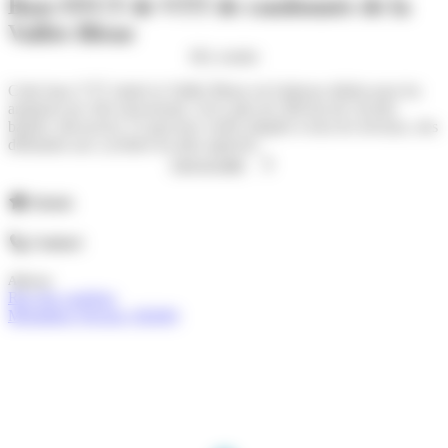
Base FFCT de VTT de randonnée de la
Vallée Bleue
M'y rendre
Cette base VTT située la Vallée Bleue est l'adresse idéale pour les
amateurs de vélo tout-terrain. Avec plus de 200 km de circuits
balisés, découvrez 12 parcours variés adaptés à tous les niveaux, des
débutants aux cyclistes les plus aguerris.
Lire la suite
Atouts
Contact
Adresse
Rue des carrières
Montalieu-Vercieu (38390)