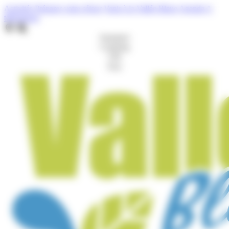
Cookies management panel
Activités
Préparer votre séjour
Venir à la Vallée Bleue
Agenda
A
télécharger
Aquaparc
Camping
Gîte
Port