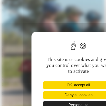
This site uses cookies and gi
you control over what you w
to activate
OK, accept all
Deny all cookies
Personalize